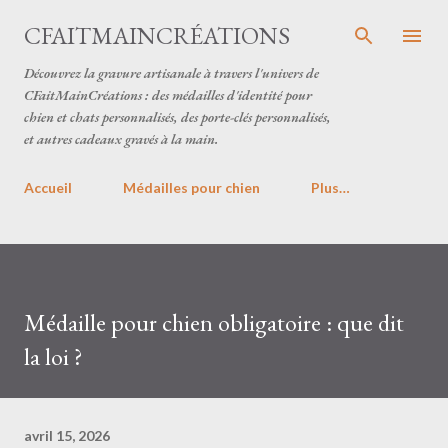
Accéder au contenu principal
CFAITMAINCRÉATIONS
Découvrez la gravure artisanale à travers l'univers de
CFaitMainCréations : des médailles d'identité pour
chien et chats personnalisés, des porte-clés personnalisés,
et autres cadeaux gravés à la main.
Accueil
Médailles pour chien
Plus…
Médaille pour chien obligatoire : que dit
la loi ?
avril 15, 2026