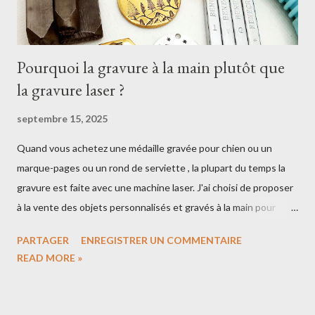
Pourquoi la gravure à la main plutôt que
la gravure laser ?
septembre 15, 2025
Quand vous achetez une médaille gravée pour chien ou un
marque-pages ou un rond de serviette , la plupart du temps la
gravure est faite avec une machine laser. J'ai choisi de proposer
à la vente des objets personnalisés et gravés à la main pour
mettre en avant le côté artisanal 🔨 Notre boutique de cadeaux
PARTAGER
ENREGISTRER UN COMMENTAIRE
personnalisés C'est quoi la gravure artisanale? Pour graver une
READ MORE »
médaille pour chien, j'ai besoin d'un marteau et de poinçons. Il y
a des poinçons alphabet/chiffres qui vont servir à graver le nom
du chien ou un numéro de téléphone Il y a des poinçons avec