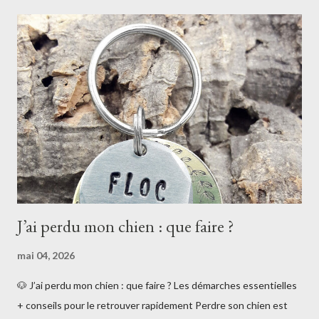
des dessins qui vont servir à créer des décors Les avantages de
la gravure artisanale : La gravure est profonde donc elle tient
mieux dans le temps. Une gravure qui a un aspect authentique
et beaucoup de caractère, chaque pièce gravée est unique. Les
inconvénients : Parfois on rate sa gravure (alignement, erreur de
poinçon) et il faut recommencer... Impossible de graver une
adresse car je ne peux pas adapter...
J’ai perdu mon chien : que faire ?
mai 04, 2026
🐶 J’ai perdu mon chien : que faire ? Les démarches essentielles
+ conseils pour le retrouver rapidement Perdre son chien est