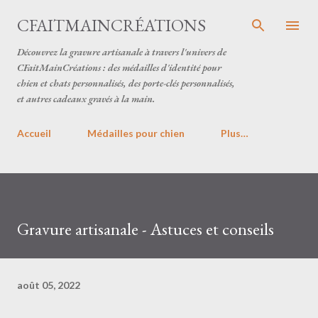
Accéder au contenu principal
CFAITMAINCRÉATIONS
Découvrez la gravure artisanale à travers l'univers de
CFaitMainCréations : des médailles d'identité pour
chien et chats personnalisés, des porte-clés personnalisés,
et autres cadeaux gravés à la main.
Accueil
Médailles pour chien
Plus…
Gravure artisanale - Astuces et conseils
août 05, 2022