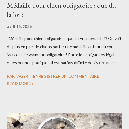
Médaille pour chien obligatoire : que dit
la loi ?
avril 15, 2026
Médaille pour chien obligatoire : que dit vraiment la loi ? On voit
de plus en plus de chiens porter une médaille autour du cou.
Mais est-ce vraiment obligatoire ? Entre les obligations légales
et les bonnes pratiques, il est parfois difficile de s’y retrouver.
Voici ce que dit la loi… et ce qu’il est vraiment conseillé de faire
PARTAGER
ENREGISTRER UN COMMENTAIRE
pour protéger son chien. 🐾 L’identification du chien est
READ MORE »
obligatoire En France (comme en Belgique), la loi est claire : 👉
tout chien doit être identifié . Cette identification se fait : soit
par puce électronique soit par tatouage (de plus en plus rare
aujourd’hui) Elle est enregistrée dans le fichier national
d’identification des carnivores domestiques (I-CAD). 💡 Cette
démarche est généralement réalisée chez le vétérinaire, dès le