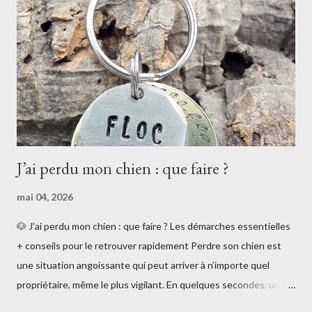
plus jeune âge. 🐾 La médaille pour chien n’est pas obligatoire en
France Contrairement à ce que l’on pourrait penser : 👉 la
médaille pour chien n’est pas obligatoire en France . La loi impose
uniquement l’i...
J’ai perdu mon chien : que faire ?
mai 04, 2026
🐶 J’ai perdu mon chien : que faire ? Les démarches essentielles
+ conseils pour le retrouver rapidement Perdre son chien est
une situation angoissante qui peut arriver à n’importe quel
propriétaire, même le plus vigilant. En quelques secondes, un
portail mal fermé ou une distraction peuvent suffire. Si vous