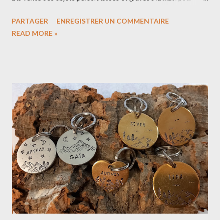
mettre en avant le côté artisanal 🔨 Notre boutique de cadeaux
PARTAGER
ENREGISTRER UN COMMENTAIRE
personnalisés C'est quoi la gravure artisanale? Pour graver une
READ MORE »
médaille pour chien, j'ai besoin d'un marteau et de poinçons. Il y
a des poinçons alphabet/chiffres qui vont servir à graver le nom
du chien ou un numéro de téléphone Il y a des poinçons avec
des dessins qui vont servir à créer des décors Les avantages de
la gravure artisanale : La gravure est profonde donc elle tient
mieux dans le temps. Une gravure qui a un aspect authentique
et beaucoup de caractère, chaque pièce gravée est unique. Les
inconvénients : Parfois on rate sa gravure (alignement, erreur de
poinçon) et il faut recommencer... Impossible de graver une
adresse car je ne peux pas adapter...