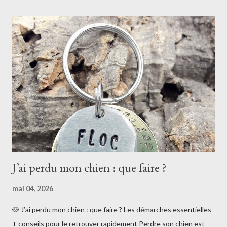
aujourd’hui) Elle est enregistrée dans le fichier national
d’identification des carnivores domestiques (I-CAD). 💡 Cette
démarche est généralement réalisée chez le vétérinaire, dès le
plus jeune âge. 🐾 La médaille pour chien n’est pas obligatoire en
France Contrairement à ce que l’on pourrait penser : 👉 la
médaille pour chien n’est pas obligatoire en France . La loi impose
uniquement l’i...
J’ai perdu mon chien : que faire ?
mai 04, 2026
🐶 J’ai perdu mon chien : que faire ? Les démarches essentielles
+ conseils pour le retrouver rapidement Perdre son chien est