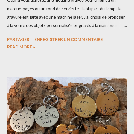
Quand vous achetez une médaille gravée pour chien ou un
marque-pages ou un rond de serviette , la plupart du temps la
gravure est faite avec une machine laser. J'ai choisi de proposer
à la vente des objets personnalisés et gravés à la main pour
mettre en avant le côté artisanal 🔨 Notre boutique de cadeaux
PARTAGER
ENREGISTRER UN COMMENTAIRE
personnalisés C'est quoi la gravure artisanale? Pour graver une
READ MORE »
médaille pour chien, j'ai besoin d'un marteau et de poinçons. Il y
a des poinçons alphabet/chiffres qui vont servir à graver le nom
du chien ou un numéro de téléphone Il y a des poinçons avec
des dessins qui vont servir à créer des décors Les avantages de
la gravure artisanale : La gravure est profonde donc elle tient
mieux dans le temps. Une gravure qui a un aspect authentique
et beaucoup de caractère, chaque pièce gravée est unique. Les
inconvénients : Parfois on rate sa gravure (alignement, erreur de
poinçon) et il faut recommencer... Impossible de graver une
adresse car je ne peux pas adapter...