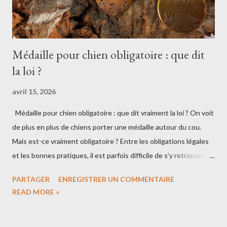
Médaille pour chien obligatoire : que dit
la loi ?
avril 15, 2026
Médaille pour chien obligatoire : que dit vraiment la loi ? On voit
de plus en plus de chiens porter une médaille autour du cou.
Mais est-ce vraiment obligatoire ? Entre les obligations légales
et les bonnes pratiques, il est parfois difficile de s’y retrouver.
Voici ce que dit la loi… et ce qu’il est vraiment conseillé de faire
PARTAGER
ENREGISTRER UN COMMENTAIRE
pour protéger son chien. 🐾 L’identification du chien est
READ MORE »
obligatoire En France (comme en Belgique), la loi est claire : 👉
tout chien doit être identifié . Cette identification se fait : soit
par puce électronique soit par tatouage (de plus en plus rare