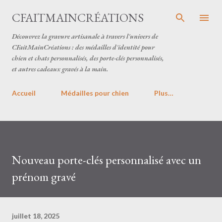
Accéder au contenu principal
CFAITMAINCRÉATIONS
Découvrez la gravure artisanale à travers l'univers de
CFaitMainCréations : des médailles d'identité pour
chien et chats personnalisés, des porte-clés personnalisés,
et autres cadeaux gravés à la main.
Accueil
Médailles pour chien
Plus…
Nouveau porte-clés personnalisé avec un
prénom gravé
juillet 18, 2025