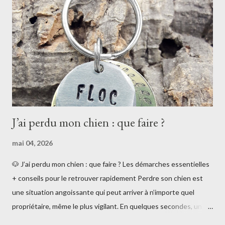
plus jeune âge. 🐾 La médaille pour chien n’est pas obligatoire en
France Contrairement à ce que l’on pourrait penser : 👉 la
médaille pour chien n’est pas obligatoire en France . La loi impose
uniquement l’i...
J’ai perdu mon chien : que faire ?
mai 04, 2026
🐶 J’ai perdu mon chien : que faire ? Les démarches essentielles
+ conseils pour le retrouver rapidement Perdre son chien est
une situation angoissante qui peut arriver à n’importe quel
propriétaire, même le plus vigilant. En quelques secondes, un
portail mal fermé ou une distraction peuvent suffire. Si vous