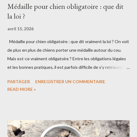
Médaille pour chien obligatoire : que dit
la loi ?
avril 15, 2026
Médaille pour chien obligatoire : que dit vraiment la loi ? On voit
de plus en plus de chiens porter une médaille autour du cou.
Mais est-ce vraiment obligatoire ? Entre les obligations légales
et les bonnes pratiques, il est parfois difficile de s’y retrouver.
Voici ce que dit la loi… et ce qu’il est vraiment conseillé de faire
PARTAGER
ENREGISTRER UN COMMENTAIRE
pour protéger son chien. 🐾 L’identification du chien est
READ MORE »
obligatoire En France (comme en Belgique), la loi est claire : 👉
tout chien doit être identifié . Cette identification se fait : soit
par puce électronique soit par tatouage (de plus en plus rare
aujourd’hui) Elle est enregistrée dans le fichier national
d’identification des carnivores domestiques (I-CAD). 💡 Cette
démarche est généralement réalisée chez le vétérinaire, dès le