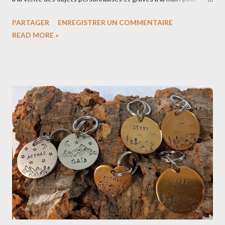
mettre en avant le côté artisanal 🔨 Notre boutique de cadeaux
PARTAGER
ENREGISTRER UN COMMENTAIRE
personnalisés C'est quoi la gravure artisanale? Pour graver une
READ MORE »
médaille pour chien, j'ai besoin d'un marteau et de poinçons. Il y
a des poinçons alphabet/chiffres qui vont servir à graver le nom
du chien ou un numéro de téléphone Il y a des poinçons avec
des dessins qui vont servir à créer des décors Les avantages de
la gravure artisanale : La gravure est profonde donc elle tient
mieux dans le temps. Une gravure qui a un aspect authentique
et beaucoup de caractère, chaque pièce gravée est unique. Les
inconvénients : Parfois on rate sa gravure (alignement, erreur de
poinçon) et il faut recommencer... Impossible de graver une
adresse car je ne peux pas adapter...