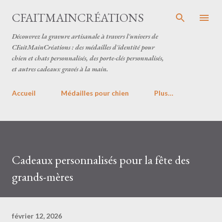
Accéder au contenu principal
CFAITMAINCRÉATIONS
Découvrez la gravure artisanale à travers l'univers de
CFaitMainCréations : des médailles d'identité pour
chien et chats personnalisés, des porte-clés personnalisés,
et autres cadeaux gravés à la main.
Accueil
Médailles pour chien
Plus…
Cadeaux personnalisés pour la fête des
grands-mères
février 12, 2026