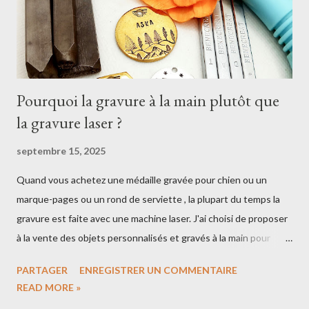
Pourquoi la gravure à la main plutôt que
la gravure laser ?
septembre 15, 2025
Quand vous achetez une médaille gravée pour chien ou un
marque-pages ou un rond de serviette , la plupart du temps la
gravure est faite avec une machine laser. J'ai choisi de proposer
à la vente des objets personnalisés et gravés à la main pour
mettre en avant le côté artisanal 🔨 Notre boutique de cadeaux
PARTAGER
ENREGISTRER UN COMMENTAIRE
personnalisés C'est quoi la gravure artisanale? Pour graver une
READ MORE »
médaille pour chien, j'ai besoin d'un marteau et de poinçons. Il y