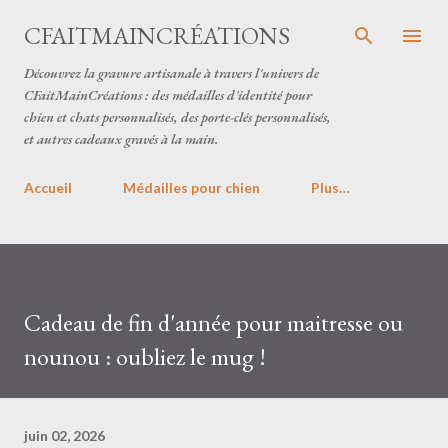
Accéder au contenu principal
CFAITMAINCRÉATIONS
Découvrez la gravure artisanale à travers l'univers de
CFaitMainCréations : des médailles d'identité pour
chien et chats personnalisés, des porte-clés personnalisés,
et autres cadeaux gravés à la main.
Accueil
Médailles pour chien
Plus…
Cadeau de fin d'année pour maitresse ou
nounou : oubliez le mug !
juin 02, 2026