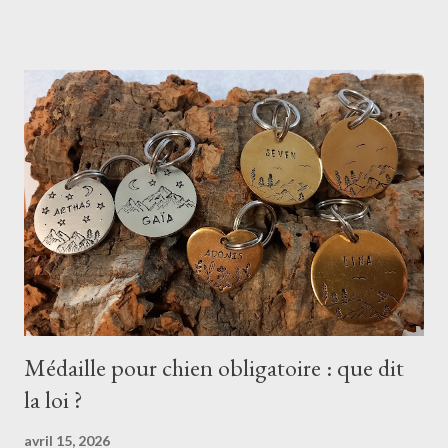
a des poinçons alphabet/chiffres qui vont servir à graver le nom
du chien ou un numéro de téléphone Il y a des poinçons avec
des dessins qui vont servir à créer des décors Les avantages de
la gravure artisanale : La gravure est profonde donc elle tient
mieux dans le temps. Une gravure qui a un aspect authentique
et beaucoup de caractère, chaque pièce gravée est unique. Les
inconvénients : Parfois on rate sa gravure (alignement, erreur de
poinçon) et il faut recommencer... Impossible de graver une
adresse car je ne peux pas adapter...
Médaille pour chien obligatoire : que dit
la loi ?
avril 15, 2026