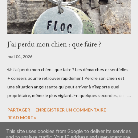
uniquement l’i...
J’ai perdu mon chien : que faire ?
mai 04, 2026
🐶 J’ai perdu mon chien : que faire ? Les démarches essentielles
+ conseils pour le retrouver rapidement Perdre son chien est
une situation angoissante qui peut arriver à n’importe quel
propriétaire, même le plus vigilant. En quelques secondes, un
portail mal fermé ou une distraction peuvent suffire. Si vous
PARTAGER
ENREGISTRER UN COMMENTAIRE
êtes dans cette situation, pas de panique : il existe des
READ MORE »
démarches simples et efficaces pour augmenter vos chances de
retrouver votre compagnon rapidement. 🚨 Les premières
This site uses cookies from Google to deliver its services
and to analyze traffic. Your IP address and user-agent are