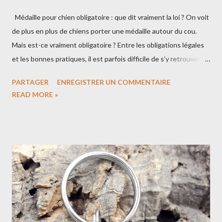
Médaille pour chien obligatoire : que dit vraiment la loi ? On voit
de plus en plus de chiens porter une médaille autour du cou.
Mais est-ce vraiment obligatoire ? Entre les obligations légales
et les bonnes pratiques, il est parfois difficile de s’y retrouver.
Voici ce que dit la loi… et ce qu’il est vraiment conseillé de faire
PARTAGER
ENREGISTRER UN COMMENTAIRE
pour protéger son chien. 🐾 L’identification du chien est
READ MORE »
obligatoire En France (comme en Belgique), la loi est claire : 👉
tout chien doit être identifié . Cette identification se fait : soit
par puce électronique soit par tatouage (de plus en plus rare
aujourd’hui) Elle est enregistrée dans le fichier national
d’identification des carnivores domestiques (I-CAD). 💡 Cette
démarche est généralement réalisée chez le vétérinaire, dès le
plus jeune âge. 🐾 La médaille pour chien n’est pas obligatoire en
France Contrairement à ce que l’on pourrait penser : 👉 la
médaille pour chien n’est pas obligatoire en France . La loi impose